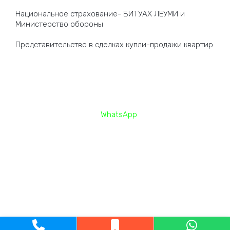
Национальное страхование- БИТУАХ ЛЕУМИ и
Министерство обороны
Представительство в сделках купли-продажи квартир
Контакты
Телефон —
058-580-8787
Нажмите здесь для чата в
WhatsApp
Факс : 08-636-2050
Электронная почта:
office@af-lawyers.co.il
Адрес: Сдерот Иерусалим 18, здание K Tower, третий этаж,
Ашдод.
Следите за нами в Facebook