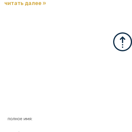
читать далее »
Для дополнительной
информации
Оставьте детали и мы
свяжемся с вами как можно
скорее