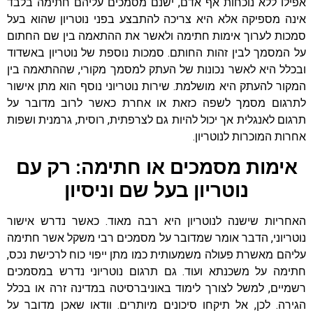
אפילו ללא נוכחות אף אדם, ישנם מסמכים עליהם חתימה בלבד
אינה מספיקה אלא היא צריכה להתבצע בפני נוטריון שהוא בעל
סמכות לערוך אימות חתימה ולאשר את ההתאמה בין שם החתום
על המסמך לבין זהות החותם. סמכות נוספת של נוטריון באשדוד
ובכלל היא לאשר נכונות של העתק למסמך מקורי, שההתאמה בין
המקור להעתק היא מושלמת. שירות נוטריוני נוסף הוא מתן אישור
לתרגום מסמך לשפה כזאת או אחרת כאשר לרוב מדובר על
תרגום לאנגלית אך יכול להיות גם לצרפתית, רוסית, גרמנית ושפות
אחרות המוכרות לנוטריון.
אימות מסמכים או חתימה: רק עם
נוטריון בעל שם וניסיון
האחריות שישנה לנוטריון היא רבה מאוד. כאשר נדרש אישור
נוטריוני, הדבר אומר שמדובר על מסמכים רבי משקל אשר חתימה
עליהם מאשרת פעולה משמעותית כמו מתן ייפוי כוח לרכישת נכס,
חתימה על משכנתא ועוד. גם תרגום נוטריוני נדרש במסמכים
רשמיים, למשל לצורך לימוד באוניברסיטה במדינה זרה או בכלל
הגירה. לכן, אל תיקחו סיכונים מיותרים. וודאו שאכן מדובר על