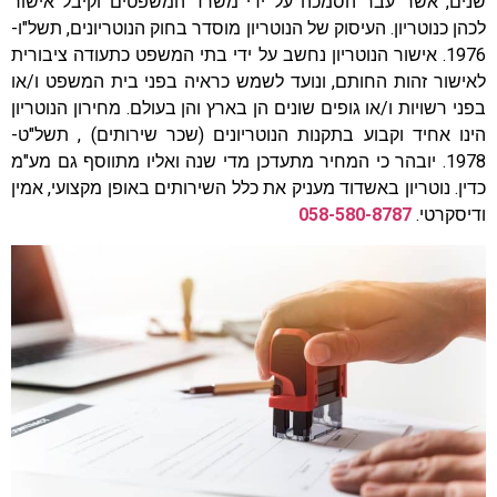
שנים, אשר עבר הסמכה על ידי משרד המשפטים וקיבל אישור
לכהן כנוטריון. העיסוק של הנוטריון מוסדר בחוק הנוטריונים, תשל"ו-
1976. אישור הנוטריון נחשב על ידי בתי המשפט כתעודה ציבורית
לאישור זהות החותם, ונועד לשמש כראיה בפני בית המשפט ו/או
בפני רשויות ו/או גופים שונים הן בארץ והן בעולם. מחירון הנוטריון
הינו אחיד וקבוע בתקנות הנוטריונים (שכר שירותים) , תשל"ט-
1978. יובהר כי המחיר מתעדכן מדי שנה ואליו מתווסף גם מע"מ
כדין. נוטריון באשדוד מעניק את כלל השירותים באופן מקצועי, אמין
ודיסקרטי.
058-580-8787