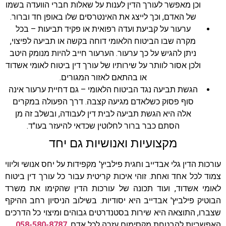
וכן מאפשר לעורך הדין לענות על שאלות חברי הוועדה בשמו
של האדם, וכך לייצג את האינטרסים שלו באופן חד וברור.
ערעור על קביעת ועדה רפואית או פקיד תביעות – בכל
מקרה שבו הביטוח הלאומי דוחה בקשה או תביעה לפיצוי,
ניתן להגיש על כך ערעור. הערעור חייב להיות מנומק היטב
ולכן אסור לוותר על שירותיו של עורך דין ביטוח לאומי אשדוד
או בהתאם לאזור המגורים.
הגשת תביעה נגד הביטוח הלאומי – גם דחיית ערעור אינה
סוף פסוק כשלאדם מגיעה קצבה. דרך הפעולה במקרים
אלה היא הגשת תביעה לבית דין לעבודה, ובשלב זה מן
הסתם כבר ברור לחלוטין שכדאי להיעזר בעו"ד.
מקצועיות ואנושיות גם יחד
עורכות הדין גלי אבדייב וחגית פילביץ' מקפידות על יחס אנושי וליווי
צמוד לכל אחד ואחת. זוהי איכות קריטית עבור כל עורך דין ביטוח
לאומי אשדוד, ועוד תכונה של עורכות הדין שהקימו את משרד
הבוטיק פילביץ' אבדייב היא יסודיות. בשילוב הניסיון רחב ההיקף
שצברו, התוצאה היא שירות בסטנדרטים גבוהים ומיצוי כל הדרכים
האפשריות להבטחת מקסימום עזרה לכל אדם.
058-580-8787