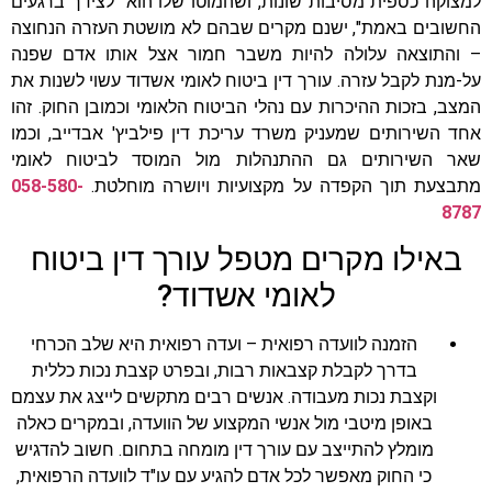
למצוקה כספית מסיבות שונות, ושהמוטו שלו הוא "לצידך ברגעים
החשובים באמת", ישנם מקרים שבהם לא מושטת העזרה הנחוצה
– והתוצאה עלולה להיות משבר חמור אצל אותו אדם שפנה
על-מנת לקבל עזרה. עורך דין ביטוח לאומי אשדוד עשוי לשנות את
המצב, בזכות ההיכרות עם נהלי הביטוח הלאומי וכמובן החוק. זהו
אחד השירותים שמעניק משרד עריכת דין פילביץ' אבדייב, וכמו
שאר השירותים גם ההתנהלות מול המוסד לביטוח לאומי
מתבצעת תוך הקפדה על מקצועיות ויושרה מוחלטת.
058-580-
8787
באילו מקרים מטפל עורך דין ביטוח
לאומי אשדוד?
הזמנה לוועדה רפואית – ועדה רפואית היא שלב הכרחי
בדרך לקבלת קצבאות רבות, ובפרט קצבת נכות כללית
וקצבת נכות מעבודה. אנשים רבים מתקשים לייצג את עצמם
באופן מיטבי מול אנשי המקצוע של הוועדה, ובמקרים כאלה
מומלץ להתייצב עם עורך דין מומחה בתחום. חשוב להדגיש
כי החוק מאפשר לכל אדם להגיע עם עו"ד לוועדה הרפואית,