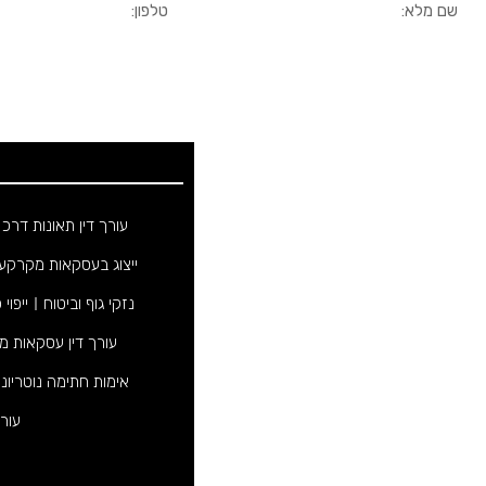
מפת האתר
ראשי
עורך דין תאונות דרכ
אודות
ייצוג בעסקאות מקרקעי
תחומי עיסוק
נזקי גוף וביטוח
ייפוי
מאמרים
עורך דין עסקאות מ
אזורי שירות
אימות חתימה נוטריוני
צור קשר
עורך
Русский