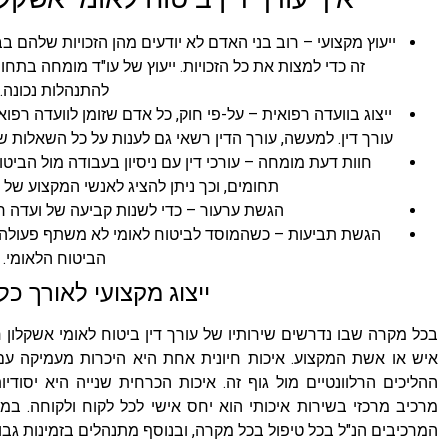
ייעוץ מקצועי – רוב בני האדם לא יודעים מהן הזכויות שלהם ב
זה כדי למצות את כל הזכויות. ייעוץ של עו"ד מומחה בתחו
להתנהלות נכונה.
ייצוג בוועדה רפואית – על-פי חוק, כל אדם שזומן לוועדה רפוא
עורך דין. למעשה, עורך הדין רשאי גם לענות על כל השאלות שמ
חוות דעת מומחה – עורכי דין עם ניסיון בעבודה מול הבי
תחומים, וכך ניתן להציג לאנשי המקצוע של
הגשת ערעור – כדי לשנות קביעה של ועדה רפ
הגשת תביעות – כשהמוסד לביטוח לאומי לא משתף פעולה, נ
הביטוח הלאומי.
ייצוג מקצועי לאורך כל
בכל מקרה שבו נדרשים שירותיו של עורך דין ביטוח לאומי אשקלון
איש או אשת המקצוע. איכות חיונית אחת היא היכרות מעמיקה עם
ההליכים הרלוונטיים מול גוף זה. איכות הכרחית שנייה היא יסודי
מרכיב מרכזי בשירות איכותי הוא יחס אישי לכל לקוח ולקוחה. במ
המרכיבים הנ"ל בכל טיפול בכל מקרה, ובנוסף מתנהלים בזמינות גבוה