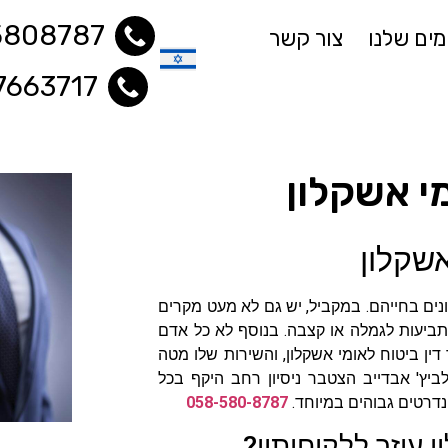
5808787
ים שלנו
צור קשר
7663717
עברית
מי אשקלון
אשקלון
נים בחייהם. במקביל, יש גם לא מעט מקרים
תביעות לגמלה או קצבה. בנוסף לא כל אדם
דין ביטוח לאומי אשקלון, והשירות שלו מטה
ץ' אבדייב הצטבר ניסיון רחב היקף בכל
נדרטים גבוהים במיוחד.
058-580-8787
ן עוזר ללקוחותיו?