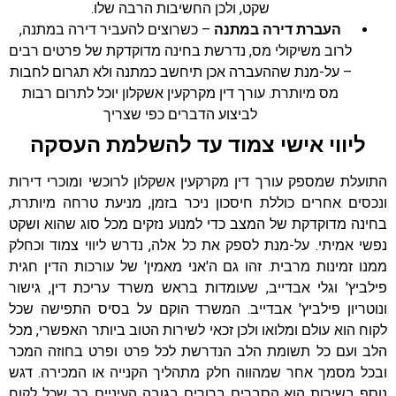
שקט, ולכן החשיבות הרבה שלו.
העברת דירה במתנה
– כשרוצים להעביר דירה במתנה,
לרוב משיקולי מס, נדרשת בחינה מדוקדקת של פרטים רבים
– על-מנת שההעברה אכן תיחשב כמתנה ולא תגרום לחבות
מס מיותרת. עורך דין מקרקעין אשקלון יוכל לתרום רבות
לביצוע הדברים כפי שצריך
ליווי אישי צמוד עד להשלמת העסקה
התועלת שמספק עורך דין מקרקעין אשקלון לרוכשי ומוכרי דירות
ונכסים אחרים כוללת חיסכון ניכר בזמן, מניעת טרחה מיותרת,
בחינה מדוקדקת של המצב כדי למנוע נזקים מכל סוג שהוא ושקט
נפשי אמיתי. על-מנת לספק את כל אלה, נדרש ליווי צמוד וכחלק
ממנו זמינות מרבית. זהו גם ה'אני מאמין' של עורכות הדין חגית
פילביץ' וגלי אבדייב, שעומדות בראש משרד עריכת דין, גישור
ונוטריון פילביץ' אבדייב. המשרד הוקם על בסיס התפישה שכל
לקוח הוא עולם ומלואו ולכן זכאי לשירות הטוב ביותר האפשרי, מכל
הלב ועם כל תשומת הלב הנדרשת לכל פרט ופרט בחוזה המכר
ובכל מסמך אחר שמהווה חלק מתהליך הקנייה או המכירה. דגש
נוסף בשירות הוא הסברים ברורים בגובה העיניים, כך שכל לקוח