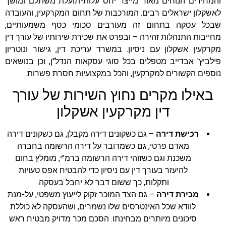
והמחירים הנוחים מאוד מייצר יחס עלות-תועלת משתלם ומושך
לאשקלון ישראלים רבים. המורכבות של תחום המקרקעין, והעובדה
שבכל עסקה בתחום זה מעורבים סכומי כסף משמעותיים,
מחייבות התנהלות זהירה – ובפרט את שכירת שירותיו של עורך דין
מקרקעין אשקלון עם ניסיון. במשרד עריכת דין, גישור ונוטריון
פילביץ' אבדייב מטפלים בכל סוגי עסקאות הנדל"ן, וכן בנושאים
נוספים הקשורים למקרקעין, והכל במקצועיות חסרת פשרות.
באילו מקרים נחוץ השירות של עורך
דין מקרקעין אשקלון
רכישת דירה
– גם כשקונים דירה מקבלן, גם כשקונים דירה
מאדם פרטי, גם כשמדובר על דירה הרשומה בחברה
משכנת וגם כשזוהי דירה הרשומה ברמ"י, מומלץ בחום
להיעזר בעורך דין עם ניסיון כדי להבטיח אפס טעויות
ותקלות, כך ששום דבר לא יחבל בעסקה.
מכירת דירה
– גם הצד המוכר זקוק לייעוץ משפטי, על-מנת
לוודא שכל האינטרסים שלו נשמרים, ושהעסקה לא כוללת
סיכונים מיותרים מבחינתו. הסכם מכר מדויק מבטיח ראש