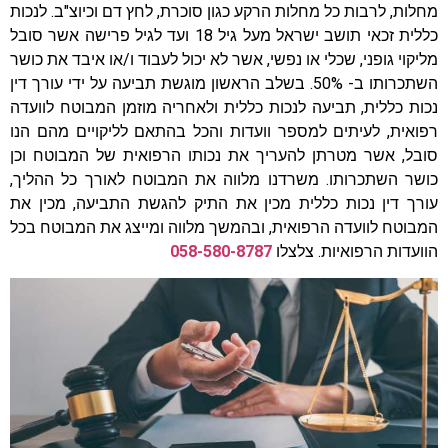
מחלות, לרבות כל מחלות הרקע כגון סוכרת, לחץ דם וכיוצ"ב. לנכות
כללית זכאי תושב ישראל מעל גיל 18 ועד לגיל פרישה אשר סובל
מליקוי גופני, שכלי או נפשי, אשר לא יכול לעבוד ו/או איבד את כושר
השתכרותו ב- 50%. בשלב הראשון מוגשת תביעה על ידי עורך דין
נכות כללית, תביעה לנכות כללית ולאחריה מוזמן המבוטח לוועדה
רפואית, לעיתים למספר וועדות והכל בהתאם לליקויים מהם הנו
סובל, אשר מטרתן להעריך את נכותו הרפואית של המבוטח וכן
כושר השתכרותו. משרדנו מלווה את המבוטח לאורך כל ההליך,
עורך דין נכות כללית מכין את התיק להגשת התביעה, מכין את
המבוטח לוועדה הרפואית, ובהמשך מלווה ומייצג את המבוטח בכל
הוועדות הרפואיות. צלצלו
058-580-8787