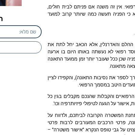
ואי. אין זה משנה אם פניתם לבית חולים,
 כי הפניה תעשה כמה שיותר קרוב למועד
ה
ל ההלם והאדרנלין, אלא הכאב יחל לתת את
סד רפואי לא נעשתה באותו היום בו ארעה
ה שכן ככל שעובר יותר זמן ממועד התאונה
וצאה מתאונה.
 לספר את נסיבות התאונה), והקפידו לציין
תועדים היטב במסמך הרפואי.
רפואיים והקבלות שהנכם מקבלים בגין כל
אישור על הגעה לטיפולי פיזיותרפיה וכו'.
חנת המשטרה הקרובה לביתכם, ולדווח על
ה, פרטי הרכבים המעורבים לרבות פרטי
וינו על גבי טופס הנקרא "אישור משטרה" –