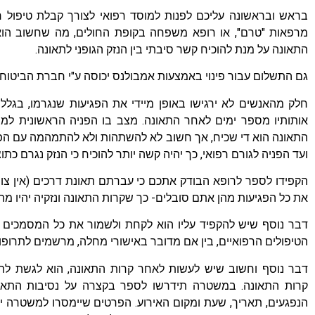
בראש ובראשונה עליכם לפנות למוסד רפואי לצורך קבלת טיפול רפ
מרפאות "טרם", או רופא משפחה בקופת החולים, מה שחשוב הוא
התאונה על מנת להוכיח קשר סיבתי בין הנזק הגופני לתאונה.
גם התשלום עבור פינוי באמצעות אמבולנס יכוסה ע"י חברת הביטוח.
חלק מהאנשים לא ירגישו באופן מיידי את הפגיעות שנגרמו, בגל
אותותיו מספר ימים לאחר התאונה. מצב בו הפניה הראשונית למו
התאונה הוא די שכיח, אך חשוב לא להשתהות ולא להתמהמה עם הפני
ועד הפניה לגורם רפואי, כך יהיה קשה יותר להוכיח כי הנזק נגרם כת
הקפידו לספר לרופא הבודק אתכם כי עברתם תאונת דרכים (אין צורך
את כל הפגיעות מהן אתם סובלים- כך שקרות התאונה ונזקיה יהיו מ
דבר נוסף שיש להקפיד עליו הוא לקחת ולשמור את כל המסמכים ה
הטיפולים הרפואיים, בין אם מדובר באישורי מחלה, מרשמים לתרופות, 
דבר נוסף וחשוב שיש לעשות לאחר קרות התאונה, הוא לגשת לת
קרות התאונה. במשטרה תידרשו לספר בקצרה על נסיבות התאונ
הנפגעים, תאריך, שעת ומקום האירוע. הפרטים שיימסרו למשטרה יצ