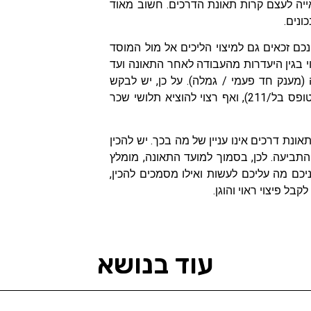
ייה לעצם קרות תאונת הדרכים. חשוב מאוד
ונים.
 זכאים גם למיצוי הליכים אל מול המוסד
וי בגין היעדרות מהעבודה לאחר התאונה ועד
נה (מענק חד פעמי / גמלה). על כן, יש לבקש
מהמעסיק למלא ולחתום על הטפסים המתאימים (טופס בל/250, טופס בל/211), ואף רצוי להוציא תלושי שכר
אונת דרכים אינו עניין של מה בכך. יש להכין
התביעה. לכן, בסמוך למועד התאונה, מומלץ
ניכם מה עליכם לעשות ואילו מסמכים להכין,
ל פיצוי ראוי והוגן.
עוד בנושא