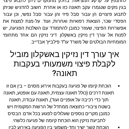
להתנפץ על קרקע המציאות. בחלק מהמקרים ניתן לתבוע פיצוי
בגין נזקים שנגמרו עקב תאונה כזו או אחרת. חשוב להדגיש שניתן
לתבוע פיצויים הן עבור סבל פיזי והן עבור סבל נפשי, וכן עבור
הפסדי שכר, הוצאות רפואיות ואחרות, ועוד. על-מנת למצות את
אפשרויות הפיצוי, שעוזר כמובן להתמודד עם השלכות הפגיעה, יש
לפנות אל עורך דין נזיקין באשקלון. דיני נזיקין הם אחד מתחומי
המומחיות הבולטים של משרד עו"ד פילביץ' אבדייב.
איך עורך דין נזיקין באשקלון מוביל
לקבלת פיצוי משמעותי בעקבות
תאונה?
הוכחת קיומו של פגיעה בעקבות אירוע מסוים – בין אם זו
תאונת דרכים (כולל תאונה עצמית, תאונה עם אופנוע, תאונה
תוך כדי רכיבה על אופניים ועוד), תאונת עבודה, תאונה
בשטח ציבורי כתוצאה ממחדל של הרשות המקומית ויש
כמובן מקרים נוספים שעלולים לפגוע בכל אדם. הבסיס
לתביעת נזיקין הוא הוכחת קיומה של פגיעה כלשהי.
הוכחת קשר ישיר וחד-משמעי בין הפגיעה באירוע לבין