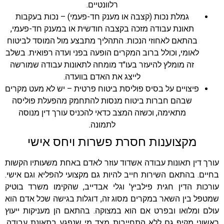
רלוונטיים.
גמלת נכות (קצבה או מענק חד-פעמי) – נכות בעקבות
תאונת עבודה מזכה בקצבה חודשית או במענק חד-פעמי,
בהתאם לאחוזי הנכות. התהליך מתבצע מול המוסד לביטוח
לאומי, וכולל ברוב המקרים הופעה בפני ועדה רפואית. בשלב
זה מומלץ להיעזר בעו"ד מומחה לתאונות עבודה שמורשה
לייצג את האדם בוועדה.
פיצויים על בסיס פוליסת ביטוח פרטית – יש לא מעט מקרים
שבהם חברות ביטוח מנסות להתחמק מהפעלת פוליסה
מתאימה, וכשזה המצב כדאי להכניס עורך דין מנוסה
לתמונה.
מקצוענות חסרת פשרות ויחס אישי
עורך דין תאונות עבודה אשדוד עוזר לאדם באחת משעותיו הקשות
בחיים. בהתאם השירות חייב להיות גם מקצועי להפליא וגם אישי.
עורכות הדין חגית פילביץ' וגלי אבדייב, שהקימו משרד בוטיק
שמטפל בין השאר במקרים מסוג זה, דוגלות בגישה שכל אדם הוא
עולם ומלואו ובפרט אם הוא במצוקה. בהתאם הן מעניקות ייעוץ
ראשוני מקיף גם ללא התחייבות מצד מי שנפגע בתאונת עבודה,