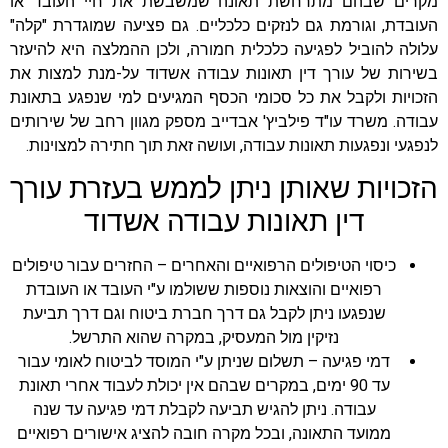
מקרים שבהם מתרחשת תאונה שמשבשת את חיי העובד או
העובדת, וגורמת גם לנזקים כלכליים. גם פציעה שמוגדרת "קלה"
עלולה להוביל לפגיעה כלכלית חמורה, ולכן ההמלצה היא להיעזר
בשירות של עורך דין תאונות עבודה אשדוד על-מנת למצות את
הזכויות ולקבל את כל סכומי הכסף המגיעים למי שנפגע בתאונת
עבודה. משרד עו"ד פילביץ' אבדייב מספק מגוון רחב של שירותים
לנפגעי ונפגעות תאונות עבודה, ועושה זאת תוך חתירה למצוינות.
הזכויות שאותן ניתן לממש בעזרת עורך
דין תאונות עבודה אשדוד
כיסוי הטיפולים הרפואיים והאחרים – החזרים עבור טיפולים
רפואיים והוצאות נוספות ששולמו ע"י העובד או העובדת
שנפגעו ניתן לקבל גם דרך חברת ביטוח וגם דרך תביעת
נזיקין מול המעסיק, במקרה שהוא התרשל.
דמי פגיעה – תשלום שניתן ע"י המוסד לביטוח לאומי עבור
עד 90 ימים, במקרים שבהם אין יכולת לעבוד אחרי תאונת
עבודה. ניתן להגיש תביעה לקבלת דמי פגיעה עד שנה
ממועד התאונה, ובכל מקרה חובה להציג אישורים רפואיים